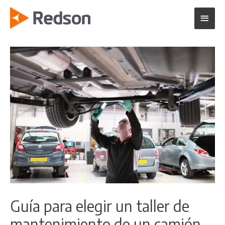
Ir
Menú
al
contenido
princi
Guía para elegir un taller de
mantenimiento de un camión