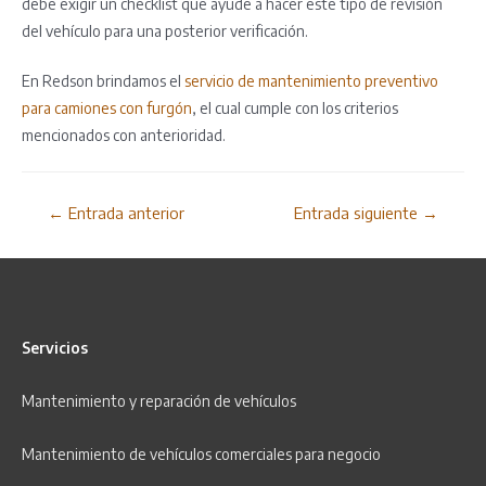
debe exigir un checklist que ayude a hacer este tipo de revisión
del vehículo para una posterior verificación.
En Redson brindamos el
servicio de mantenimiento preventivo
para camiones con furgón
, el cual cumple con los criterios
mencionados con anterioridad.
Navegación
←
Entrada anterior
Entrada siguiente
→
de
entradas
Servicios
Mantenimiento y r
eparación
de vehículos
Mantenimiento de vehículos comerciales para negocio