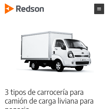
Ir
Menú
al
contenido
princi
3 tipos de carrocería para
camión de carga liviana para