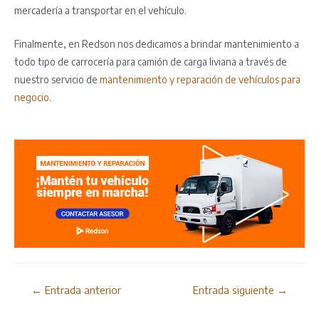
mercadería a transportar en el vehículo.
Finalmente, en Redson nos dedicamos a brindar mantenimiento a
todo tipo de carrocería para camión de carga liviana a través de
nuestro servicio de
mantenimiento y reparación de vehículos para
negocio
.
Navegación
←
Entrada anterior
Entrada siguiente
→
de