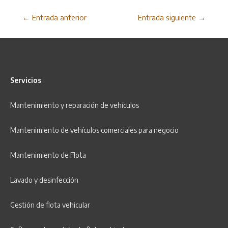
Navegación
←
Entrada anterior
Entrada siguiente
→
de
entradas
Servicios
Mantenimiento y r
eparación
de vehículos
Mantenimiento de vehículos comerciales para negocio
Mantenimiento de Flota
Lavado y desinfección
Gestión de flota vehicular