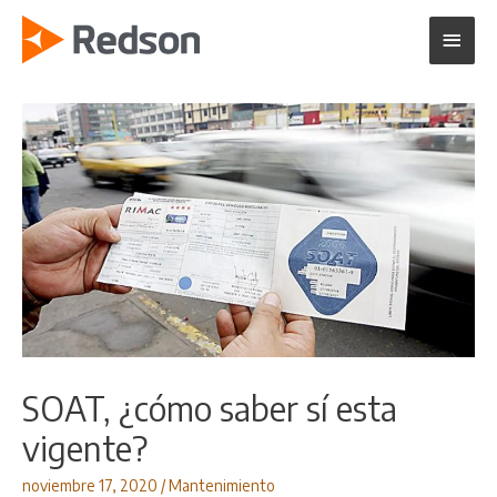
Ir
Menú
al
contenido
princi
SOAT, ¿cómo saber sí esta
vigente?
noviembre 17, 2020
/
Mantenimiento