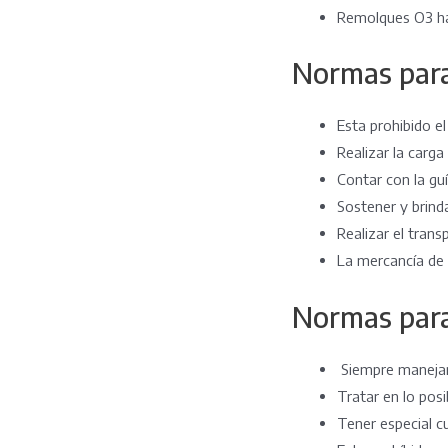
Remolques O3 ha
Normas para 
Esta prohibido e
Realizar la carga
Contar con la gu
Sostener y brinda
Realizar el tran
La mercancía de c
Normas para
Siempre manejar
Tratar en lo posi
Tener especial cu