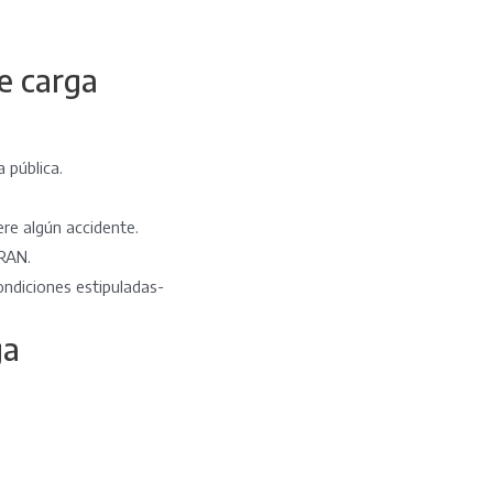
e carga
 pública.
ere algún accidente.
TRAN.
ondiciones estipuladas-
ga