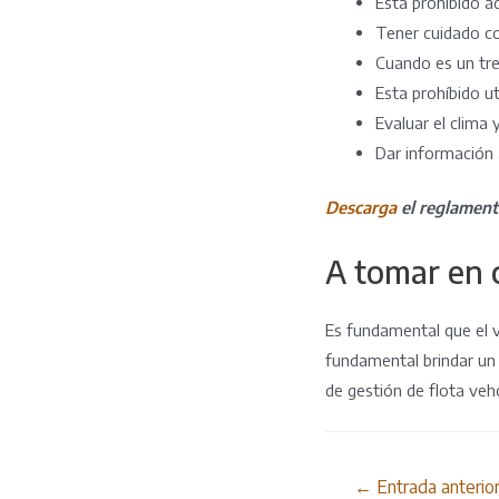
Esta prohíbido ad
Tener cuidado co
Cuando es un tre
Esta prohíbido ut
Evaluar el clima 
Dar información 
Descarga
el reglament
A tomar en 
Es fundamental que el v
fundamental brindar un
de gestión de flota vehc
Navegación
←
Entrada anterio