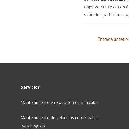
objetivo de pasar con éx
vehiculos particulares y
Navegación
←
Entrada anterio
de
entradas
Servicios
Mantenimiento y r
eparación
de vehículos
Mantenimiento de vehículos comerciales
para negocio