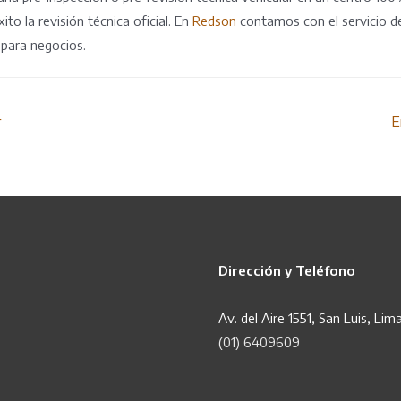
ito la revisión técnica oficial. En
Redson
contamos con el servicio 
 para negocios.
r
E
Dirección y Teléfono
Av. del Aire 1551, San Luis, Lim
(01) 6409609