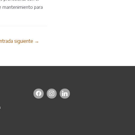
de mantenimiento para
ntrada siguiente
→
a