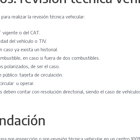
para realizar la revisión técnica vehicular:
T
vigente o del CAT.
dad del vehículo o TIV.
n caso ya exista un historial.
ombustible, en caso si fuera de dos combustibles.
s polarizados, de ser el caso.
 público: tarjeta de circulación.
circular u operar.
s deben contar con resolución directorial, siendo el caso de vehículo
ndación
una pre-inspección o pre-revisión técnica vehicular en un centro 100