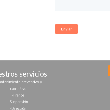
stros servicios
ntenimiento preventivo y
correctivo
-Frenos
-Suspensión
-Dirección