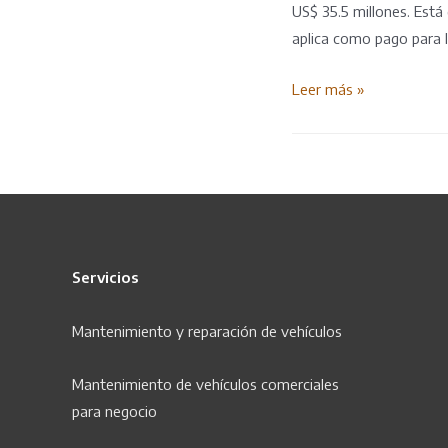
US$ 35.5 millones. Está 
aplica como pago para 
Bono
Leer más »
camisea
de
usd
15
mil
para
Servicios
transportistas
de
Mantenimiento y r
eparación
de vehículos
lima
y
Mantenimiento de vehículos comerciales
callao
para negocio