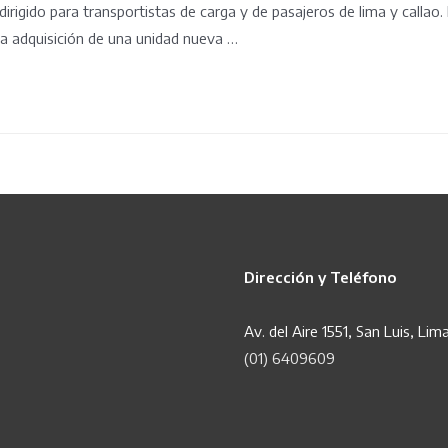
dirigido para transportistas de carga y de pasajeros de lima y callao
la adquisición de una unidad nueva …
Dirección y Teléfono
Av. del Aire 1551, San Luis, Lim
(01) 6409609